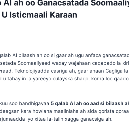
o AI ah oo Ganacsatada Soomaali
 U Isticmaali Karaan
alab AI bilaash ah oo si gaar ah ugu anfaca ganacsat
satada Soomaaliyeed waxay wajahaan caqabado la xirii
yraad. Teknolojiyadda casriga ah, gaar ahaan Cagliga l
ad u tahay in la yareeyo culayska shaqo, korna loo qaa
kuu soo bandhigayaa
5 qalab AI ah oo aad si bilaash a
adeegsan kara howlaha maalinlaha ah sida qorista qoraa
rjumaadda iyo xitaa la-talin xagga ganacsiga ah.