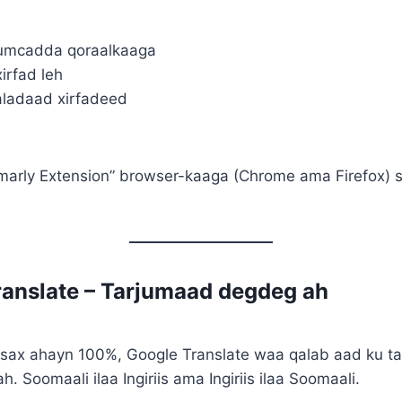
sumcadda qoraalkaaga
xirfad leh
ladaad xirfadeed
arly Extension” browser-kaaga (Chrome ama Firefox) s
ranslate – Tarjumaad degdeg ah
 sax ahayn 100%, Google Translate waa qalab aad ku ta
. Soomaali ilaa Ingiriis ama Ingiriis ilaa Soomaali.