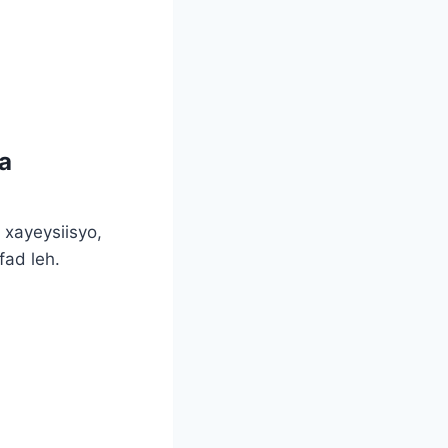
a
xayeysiisyo,
fad leh.