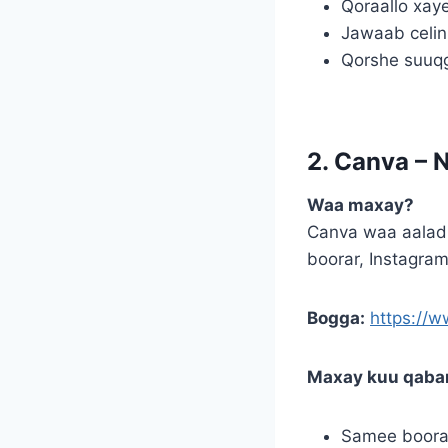
Qoraallo xaye
Jawaab celin
Qorshe suuq
2. Canva – 
Waa maxay?
Canva waa aalad 
boorar, Instagra
Bogga:
https://
Maxay kuu qaba
Samee boora