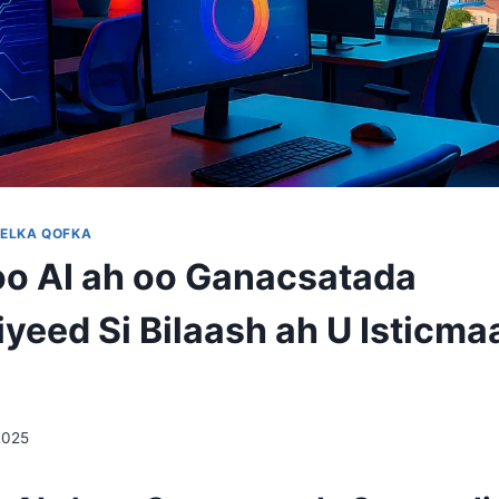
DELKA QOFKA
oo AI ah oo Ganacsatada
yeed Si Bilaash ah U Isticmaa
2025