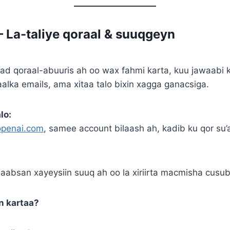
– La-taliye qoraal & suuqgeyn
d qoraal-abuuris ah oo wax fahmi karta, kuu jawaabi k
alka emails, ama xitaa talo bixin xagga ganacsiga.
lo:
.openai.com
, samee account bilaash ah, kadib ku qor su’a
saabsan xayeysiin suuq ah oo la xiriirta macmisha cusub
n kartaa?