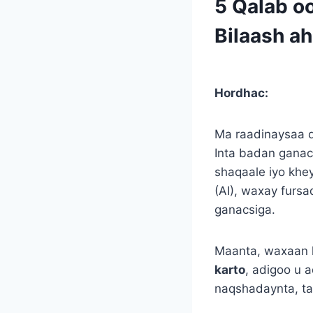
5 Qalab o
Bilaash ah
Hordhac:
Ma raadinaysaa q
Inta badan ganac
shaqaale iyo khe
(AI), waxay furs
ganacsiga.
Maanta, waxaan 
karto
, adigoo u 
naqshadaynta, ta