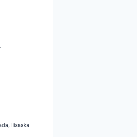
.
da, liisaska