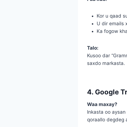
Kor u qaad 
U dir emails 
Ka fogow kha
Talo:
Kusoo dar “Gramm
saxdo markasta.
4. Google T
Waa maxay?
Inkasta oo aysan
qoraallo degdeg ah