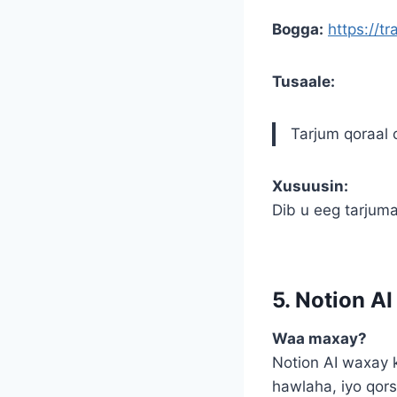
Bogga:
https://t
Tusaale:
Tarjum qoraal 
Xusuusin:
Dib u eeg tarjum
5. Notion A
Waa maxay?
Notion AI waxay 
hawlaha, iyo qo