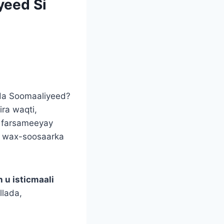
yeed Si
ada Soomaaliyeed?
ra waqti,
a farsameeyay
do wax-soosaarka
h u isticmaali
llada,