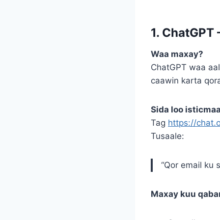
1. ChatGPT 
Waa maxay?
ChatGPT waa aala
caawin karta qora
Sida loo isticmaa
Tag
https://chat
Tusaale:
“Qor email ku 
Maxay kuu qaba