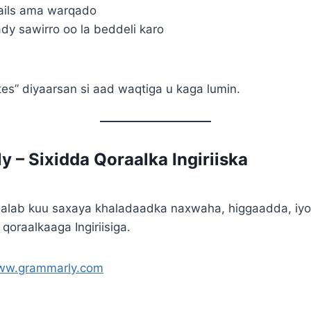
ils ama warqado
dy sawirro oo la beddeli karo
tes” diyaarsan si aad waqtiga u kaga lumin.
y – Sixidda Qoraalka Ingiriiska
alab kuu saxaya khaladaadka naxwaha, higgaadda, iyo
oraalkaaga Ingiriisiga.
www.grammarly.com