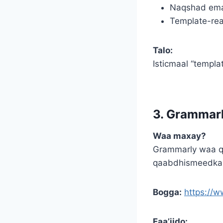
Naqshad ema
Template-rea
Talo:
Isticmaal “templa
3. Grammarl
Waa maxay?
Grammarly waa q
qaabdhismeedka q
Bogga:
https://
Faa’iido: