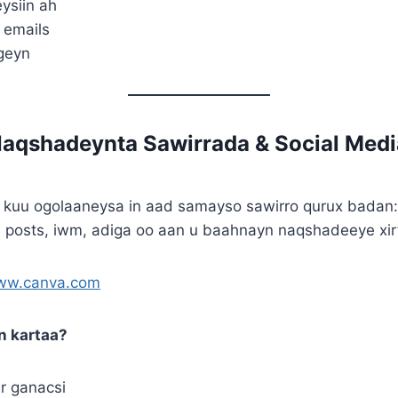
ysiin ah
 emails
geyn
Naqshadeynta Sawirrada & Social Medi
kuu ogolaaneysa in aad samayso sawirro qurux badan: 
m posts, iwm, adiga oo aan u baahnayn naqshadeeye xir
www.canva.com
n kartaa?
r ganacsi