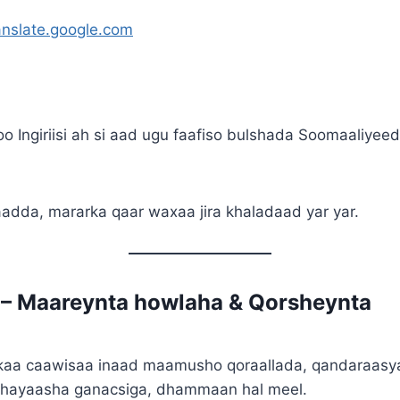
ranslate.google.com
oo Ingiriisi ah si aad ugu faafiso bulshada Soomaaliyeed
aadda, mararka qaar waxaa jira khaladaad yar yar.
I – Maareynta howlaha & Qorsheynta
kaa caawisaa inaad maamusho qoraallada, qandaraasya
rshayaasha ganacsiga, dhammaan hal meel.